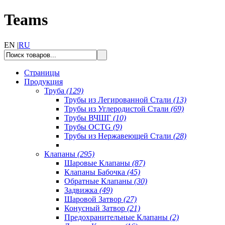
Teams
EN |
RU
Страницы
Продукция
Труба
(129)
Трубы из Легированной Стали
(13)
Трубы из Углеродистой Стали
(69)
Трубы ВЧШГ
(10)
Трубы OCTG
(9)
Трубы из Нержавеющей Стали
(28)
Клапаны
(295)
Шаровые Клапаны
(87)
Клапаны Бабочка
(45)
Обратные Клапаны
(30)
Задвижка
(49)
Шаровой Затвор
(27)
Конусный Затвор
(21)
Предохранительные Клапаны
(2)