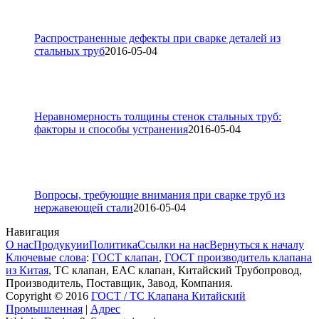
Распространенные дефекты при сварке деталей из
стальных труб
2016-05-04
Неравномерность толщины стенок стальных труб:
факторы и способы устранения
2016-05-04
Вопросы, требующие внимания при сварке труб из
нержавеющей стали
2016-05-04
Навигация
О нас
Продукуии
Политика
Ссылки на нас
Вернуться к началу
Ключевые слова
:
ГОСТ клапан
,
ГОСТ производитель клапана
из Китая
, ТС клапан, EAC клапан, Китайский Трубопровод,
Производитель, Поставщик, Завод, Компания.
Copyright © 2016
ГОСТ / ТС Клапана Китайский
Промышленная
|
Адрес