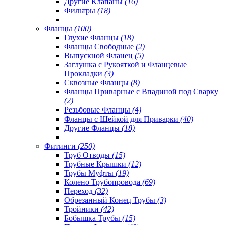
Другие Клапаны
(16)
Фильтры
(18)
Фланцы
(100)
Глухие Фланцы
(18)
Фланцы Свободные
(2)
Выпускной Фланец
(5)
Заглушка с Рукояткой и Фланцевые
Прокладки
(3)
Сквозные Фланцы
(8)
Фланцы Приварные с Впадиной под Сварку
(2)
Резьбовые Фланцы
(4)
Фланцы с Шейкой для Приварки
(40)
Другие Фланцы
(18)
Фитинги
(250)
Труб Отводы
(15)
Трубные Крышки
(12)
Трубы Муфты
(19)
Колено Трубопровода
(69)
Переход
(32)
Обрезанный Конец Трубы
(3)
Тройники
(42)
Бобышка Трубы
(15)