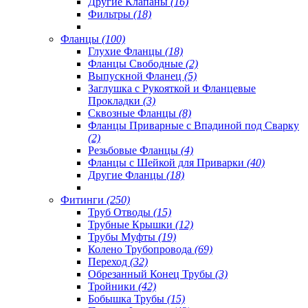
Другие Клапаны
(16)
Фильтры
(18)
Фланцы
(100)
Глухие Фланцы
(18)
Фланцы Свободные
(2)
Выпускной Фланец
(5)
Заглушка с Рукояткой и Фланцевые
Прокладки
(3)
Сквозные Фланцы
(8)
Фланцы Приварные с Впадиной под Сварку
(2)
Резьбовые Фланцы
(4)
Фланцы с Шейкой для Приварки
(40)
Другие Фланцы
(18)
Фитинги
(250)
Труб Отводы
(15)
Трубные Крышки
(12)
Трубы Муфты
(19)
Колено Трубопровода
(69)
Переход
(32)
Обрезанный Конец Трубы
(3)
Тройники
(42)
Бобышка Трубы
(15)