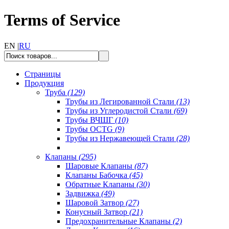
Terms of Service
EN |
RU
Страницы
Продукция
Труба
(129)
Трубы из Легированной Стали
(13)
Трубы из Углеродистой Стали
(69)
Трубы ВЧШГ
(10)
Трубы OCTG
(9)
Трубы из Нержавеющей Стали
(28)
Клапаны
(295)
Шаровые Клапаны
(87)
Клапаны Бабочка
(45)
Обратные Клапаны
(30)
Задвижка
(49)
Шаровой Затвор
(27)
Конусный Затвор
(21)
Предохранительные Клапаны
(2)