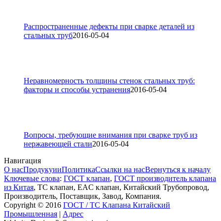
Распространенные дефекты при сварке деталей из
стальных труб
2016-05-04
Неравномерность толщины стенок стальных труб:
факторы и способы устранения
2016-05-04
Вопросы, требующие внимания при сварке труб из
нержавеющей стали
2016-05-04
Навигация
О нас
Продукуии
Политика
Ссылки на нас
Вернуться к началу
Ключевые слова
:
ГОСТ клапан
,
ГОСТ производитель клапана
из Китая
, ТС клапан, EAC клапан, Китайский Трубопровод,
Производитель, Поставщик, Завод, Компания.
Copyright © 2016
ГОСТ / ТС Клапана Китайский
Промышленная
|
Адрес