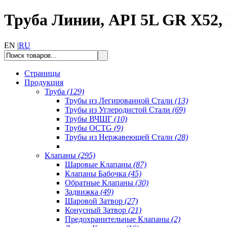
Труба Линии, API 5L GR X52,
EN |
RU
Страницы
Продукция
Труба
(129)
Трубы из Легированной Стали
(13)
Трубы из Углеродистой Стали
(69)
Трубы ВЧШГ
(10)
Трубы OCTG
(9)
Трубы из Нержавеющей Стали
(28)
Клапаны
(295)
Шаровые Клапаны
(87)
Клапаны Бабочка
(45)
Обратные Клапаны
(30)
Задвижка
(49)
Шаровой Затвор
(27)
Конусный Затвор
(21)
Предохранительные Клапаны
(2)