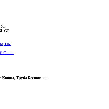
убы
5L GR
цы, DN
ой Стали
е Концы, Труба Бесшовная.