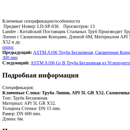
Ключевые спецификации/особенности
Предмет Номер: LD-SP-036
Просмотров: 13
Landee - Китайский Поставщик Стальных Труб Производит Тр
Линии с Скошенными Концами, Длиной 6M, Материалом API 
X52 и ду.
опрос
Предыдущий:
ASTM A106 Труба Бесшовная, Скошенные Кон
300 mm
Cледующий:
ASTM A106 Gr B Труба Бесшовная из Углеродит
Подробная информация
Спецификация:
Ключевые Слова: Труба Линии, API 5L GR X52, Скошенны
Тип: Труба Бесшовная.
Материал: API 5L GR X52.
Толщина Стенки: DN 15 mm.
Рамер: DN 600 mm.
Длина: 6м.