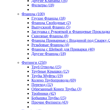
Другие Клапаны
(16)
Фильтры
(18)
Фланцы
(100)
Глухие Фланцы
(18)
Фланцы Свободные
(2)
Выпускной Фланец
(5)
Заглушка с Рукояткой и Фланцевые Проклад
Сквозные Фланцы
(8)
Фланцы Приварные с Впадиной под Сварку
(
Резьбовые Фланцы
(4)
Фланцы с Шейкой для Приварки
(40)
Другие Фланцы
(18)
Фитинги
(250)
Труб Отводы
(15)
Трубные Крышки
(12)
Трубы Муфты
(19)
Колено Трубопровода
(69)
Переход
(32)
Обрезанный Конец Трубы
(3)
Тройники
(42)
Бобышка Трубы
(15)
Прочие Фитинги
(43)