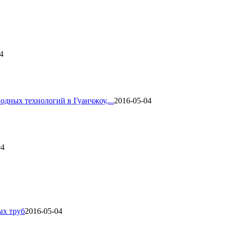
4
одных технологий в Гуанчжоу,...
2016-05-04
04
ых труб
2016-05-04