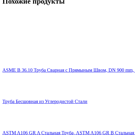
Похожие продукты
ASME B 36.10 Труба Сварная с Прямыным Швом, DN 900 mm, 
Труба Бесшовная из Углеродистой Стали
ASTM A106 GR A Стальная Труба, ASTM A106 GR B Стальная