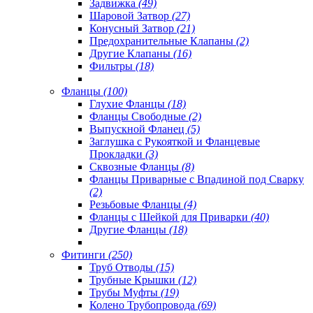
Задвижка
(49)
Шаровой Затвор
(27)
Конусный Затвор
(21)
Предохранительные Клапаны
(2)
Другие Клапаны
(16)
Фильтры
(18)
Фланцы
(100)
Глухие Фланцы
(18)
Фланцы Свободные
(2)
Выпускной Фланец
(5)
Заглушка с Рукояткой и Фланцевые
Прокладки
(3)
Сквозные Фланцы
(8)
Фланцы Приварные с Впадиной под Сварку
(2)
Резьбовые Фланцы
(4)
Фланцы с Шейкой для Приварки
(40)
Другие Фланцы
(18)
Фитинги
(250)
Труб Отводы
(15)
Трубные Крышки
(12)
Трубы Муфты
(19)
Колено Трубопровода
(69)