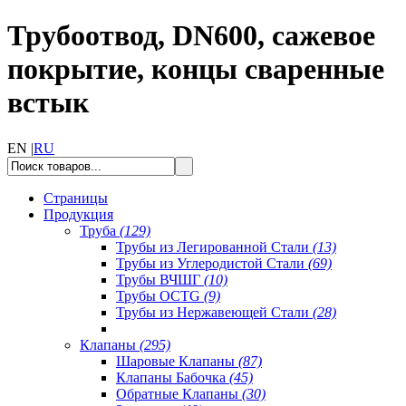
Трубоотвод, DN600, сажевое
покрытие, концы сваренные
встык
EN |
RU
Страницы
Продукция
Труба
(129)
Трубы из Легированной Стали
(13)
Трубы из Углеродистой Стали
(69)
Трубы ВЧШГ
(10)
Трубы OCTG
(9)
Трубы из Нержавеющей Стали
(28)
Клапаны
(295)
Шаровые Клапаны
(87)
Клапаны Бабочка
(45)
Обратные Клапаны
(30)