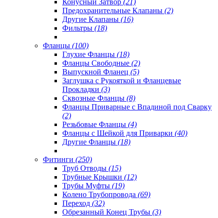
Конусный Затвор
(21)
Предохранительные Клапаны
(2)
Другие Клапаны
(16)
Фильтры
(18)
Фланцы
(100)
Глухие Фланцы
(18)
Фланцы Свободные
(2)
Выпускной Фланец
(5)
Заглушка с Рукояткой и Фланцевые
Прокладки
(3)
Сквозные Фланцы
(8)
Фланцы Приварные с Впадиной под Сварку
(2)
Резьбовые Фланцы
(4)
Фланцы с Шейкой для Приварки
(40)
Другие Фланцы
(18)
Фитинги
(250)
Труб Отводы
(15)
Трубные Крышки
(12)
Трубы Муфты
(19)
Колено Трубопровода
(69)
Переход
(32)
Обрезанный Конец Трубы
(3)