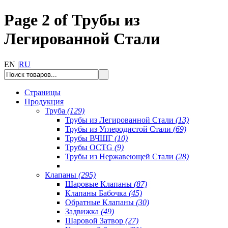
Page 2 of Трубы из
Легированной Стали
EN |
RU
Страницы
Продукция
Труба
(129)
Трубы из Легированной Стали
(13)
Трубы из Углеродистой Стали
(69)
Трубы ВЧШГ
(10)
Трубы OCTG
(9)
Трубы из Нержавеющей Стали
(28)
Клапаны
(295)
Шаровые Клапаны
(87)
Клапаны Бабочка
(45)
Обратные Клапаны
(30)
Задвижка
(49)
Шаровой Затвор
(27)