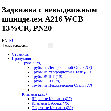
Задвижка с невыдвижным
шпинделем A216 WCB
13%CR, PN20
EN |
RU
Страницы
Продукция
Труба
(129)
Трубы из Легированной Стали
(13)
Трубы из Углеродистой Стали
(69)
Трубы ВЧШГ
(10)
Трубы OCTG
(9)
Трубы из Нержавеющей Стали
(28)
Клапаны
(295)
Шаровые Клапаны
(87)
Клапаны Бабочка
(45)
Обратные Клапаны
(30)