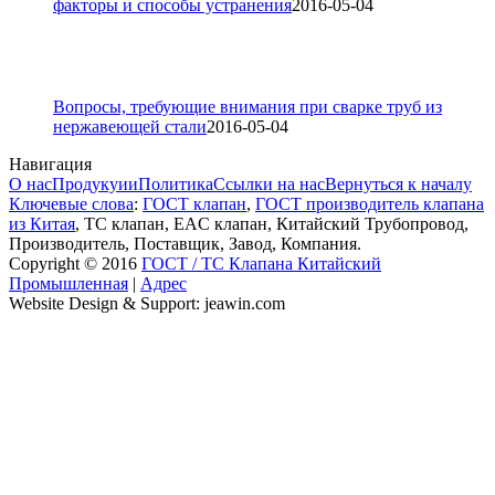
факторы и способы устранения
2016-05-04
Вопросы, требующие внимания при сварке труб из
нержавеющей стали
2016-05-04
Навигация
О нас
Продукуии
Политика
Ссылки на нас
Вернуться к началу
Ключевые слова
:
ГОСТ клапан
,
ГОСТ производитель клапана
из Китая
, ТС клапан, EAC клапан, Китайский Трубопровод,
Производитель, Поставщик, Завод, Компания.
Copyright © 2016
ГОСТ / ТС Клапана Китайский
Промышленная
|
Адрес
Website Design & Support: jeawin.com