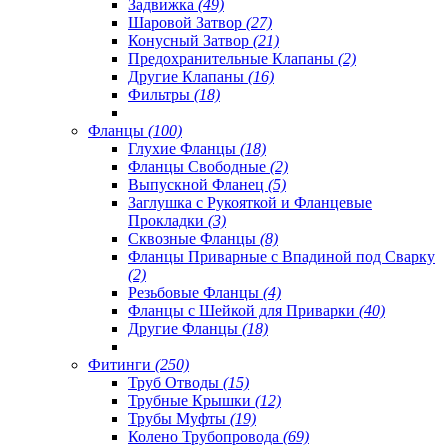
Задвижка
(49)
Шаровой Затвор
(27)
Конусный Затвор
(21)
Предохранительные Клапаны
(2)
Другие Клапаны
(16)
Фильтры
(18)
Фланцы
(100)
Глухие Фланцы
(18)
Фланцы Свободные
(2)
Выпускной Фланец
(5)
Заглушка с Рукояткой и Фланцевые
Прокладки
(3)
Сквозные Фланцы
(8)
Фланцы Приварные с Впадиной под Сварку
(2)
Резьбовые Фланцы
(4)
Фланцы с Шейкой для Приварки
(40)
Другие Фланцы
(18)
Фитинги
(250)
Труб Отводы
(15)
Трубные Крышки
(12)
Трубы Муфты
(19)
Колено Трубопровода
(69)