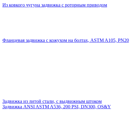
Из ковкого чугуна задвижка с роторным приводом
Фланцевая задвижка с кожухом на болтах, ASTM A105, PN20
Задвижка из литой стали, с выдвижным штоком
Задвижка ANSI ASTM A536, 200 PSI, DN300, OS&Y