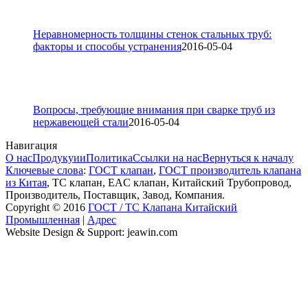
Неравномерность толщины стенок стальных труб:
факторы и способы устранения
2016-05-04
Вопросы, требующие внимания при сварке труб из
нержавеющей стали
2016-05-04
Навигация
О нас
Продукуии
Политика
Ссылки на нас
Вернуться к началу
Ключевые слова
:
ГОСТ клапан
,
ГОСТ производитель клапана
из Китая
, ТС клапан, EAC клапан, Китайский Трубопровод,
Производитель, Поставщик, Завод, Компания.
Copyright © 2016
ГОСТ / ТС Клапана Китайский
Промышленная
|
Адрес
Website Design & Support: jeawin.com