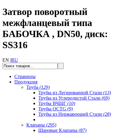
Затвор поворотный
межфланцевый типа
БАБОЧКА , DN50, диск:
SS316
EN |
RU
Страницы
Продукция
Труба
(129)
Трубы из Легированной Стали
(13)
Трубы из Углеродистой Стали
(69)
Трубы ВЧШГ
(10)
Трубы OCTG
(9)
Трубы из Нержавеющей Стали
(28)
Клапаны
(295)
Шаровые Клапаны
(87)