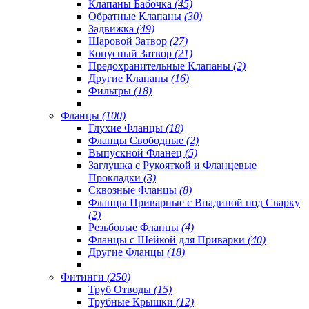
Клапаны Бабочка
(45)
Обратные Клапаны
(30)
Задвижка
(49)
Шаровой Затвор
(27)
Конусный Затвор
(21)
Предохранительные Клапаны
(2)
Другие Клапаны
(16)
Фильтры
(18)
Фланцы
(100)
Глухие Фланцы
(18)
Фланцы Свободные
(2)
Выпускной Фланец
(5)
Заглушка с Рукояткой и Фланцевые
Прокладки
(3)
Сквозные Фланцы
(8)
Фланцы Приварные с Впадиной под Сварку
(2)
Резьбовые Фланцы
(4)
Фланцы с Шейкой для Приварки
(40)
Другие Фланцы
(18)
Фитинги
(250)
Труб Отводы
(15)
Трубные Крышки
(12)