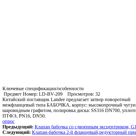
Ключевые спецификации/особенности
Предмет Номер: LD-BV-209
Просмотров: 32
Китайский поставщик Landee предлагает затвор поворотный
межфланцевый типа БАБОЧКА, корпус: высокопрочный чугун
шаровидным графитом, полировка диска: SS316 DN700, уплотн
ПТФЭ, PN16, DN50.
опрос
Предыдущий:
Клапан бабочка со сдвоенным эксцентриком, G
Cледующий:
Клапан-бабочка 2-й фланцевый,редукторный при