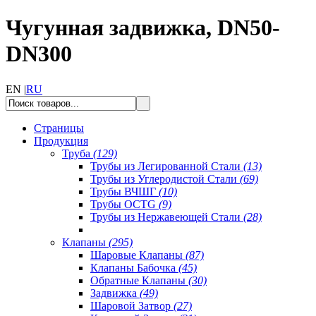
Чугунная задвижка, DN50-
DN300
EN |
RU
Страницы
Продукция
Труба
(129)
Трубы из Легированной Стали
(13)
Трубы из Углеродистой Стали
(69)
Трубы ВЧШГ
(10)
Трубы OCTG
(9)
Трубы из Нержавеющей Стали
(28)
Клапаны
(295)
Шаровые Клапаны
(87)
Клапаны Бабочка
(45)
Обратные Клапаны
(30)
Задвижка
(49)
Шаровой Затвор
(27)