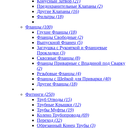
Конусный Затвор
(21)
Предохранительные Клапаны
(2)
Другие Клапаны
(16)
Фильтры
(18)
Фланцы
(100)
Глухие Фланцы
(18)
Фланцы Свободные
(2)
Выпускной Фланец
(5)
Заглушка с Рукояткой и Фланцевые
Прокладки
(3)
Сквозные Фланцы
(8)
Фланцы Приварные с Впадиной под Сварку
(2)
Резьбовые Фланцы
(4)
Фланцы с Шейкой для Приварки
(40)
Другие Фланцы
(18)
Фитинги
(250)
Труб Отводы
(15)
Трубные Крышки
(12)
Трубы Муфты
(19)
Колено Трубопровода
(69)
Переход
(32)
Обрезанный Конец Трубы
(3)