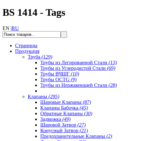
BS 1414 - Tags
EN |
RU
Страницы
Продукция
Труба
(129)
Трубы из Легированной Стали
(13)
Трубы из Углеродистой Стали
(69)
Трубы ВЧШГ
(10)
Трубы OCTG
(9)
Трубы из Нержавеющей Стали
(28)
Клапаны
(295)
Шаровые Клапаны
(87)
Клапаны Бабочка
(45)
Обратные Клапаны
(30)
Задвижка
(49)
Шаровой Затвор
(27)
Конусный Затвор
(21)
Предохранительные Клапаны
(2)