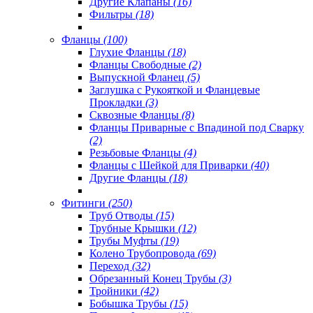
Другие Клапаны
(16)
Фильтры
(18)
Фланцы
(100)
Глухие Фланцы
(18)
Фланцы Свободные
(2)
Выпускной Фланец
(5)
Заглушка с Рукояткой и Фланцевые
Прокладки
(3)
Сквозные Фланцы
(8)
Фланцы Приварные с Впадиной под Сварку
(2)
Резьбовые Фланцы
(4)
Фланцы с Шейкой для Приварки
(40)
Другие Фланцы
(18)
Фитинги
(250)
Труб Отводы
(15)
Трубные Крышки
(12)
Трубы Муфты
(19)
Колено Трубопровода
(69)
Переход
(32)
Обрезанный Конец Трубы
(3)
Тройники
(42)
Бобышка Трубы
(15)