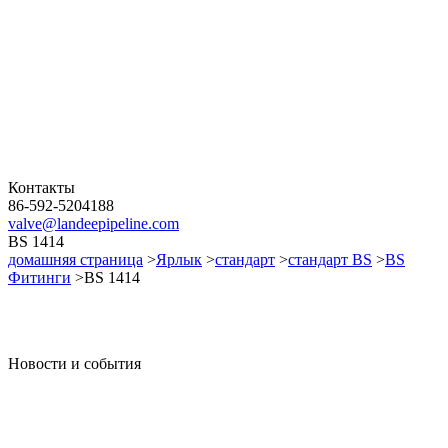
Контакты
86-592-5204188
valve@landeepipeline.com
BS 1414
домашняя страница
>
Ярлык
>
стандарт
>
стандарт BS
>
BS
Фитинги
>BS 1414
Новости и события