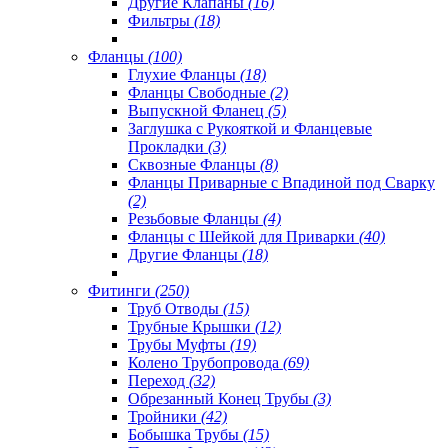
Другие Клапаны
(16)
Фильтры
(18)
Фланцы
(100)
Глухие Фланцы
(18)
Фланцы Свободные
(2)
Выпускной Фланец
(5)
Заглушка с Рукояткой и Фланцевые
Прокладки
(3)
Сквозные Фланцы
(8)
Фланцы Приварные с Впадиной под Сварку
(2)
Резьбовые Фланцы
(4)
Фланцы с Шейкой для Приварки
(40)
Другие Фланцы
(18)
Фитинги
(250)
Труб Отводы
(15)
Трубные Крышки
(12)
Трубы Муфты
(19)
Колено Трубопровода
(69)
Переход
(32)
Обрезанный Конец Трубы
(3)
Тройники
(42)
Бобышка Трубы
(15)