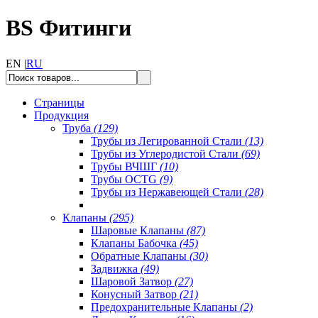
BS Фитинги
EN |
RU
Страницы
Продукция
Труба
(129)
Трубы из Легированной Стали
(13)
Трубы из Углеродистой Стали
(69)
Трубы ВЧШГ
(10)
Трубы OCTG
(9)
Трубы из Нержавеющей Стали
(28)
Клапаны
(295)
Шаровые Клапаны
(87)
Клапаны Бабочка
(45)
Обратные Клапаны
(30)
Задвижка
(49)
Шаровой Затвор
(27)
Конусный Затвор
(21)
Предохранительные Клапаны
(2)