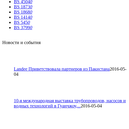
BS 4504
0
BS 1873
0
BS 1868
0
BS 1414
0
BS 545
0
BS 3799
0
Новости и события
Landee Приветствовала партнеров из Пакистана
2016-05-
04
10-я международная выставка трубопроводов, насосов и
водных технологий в Гуанчжоу,...
2016-05-04