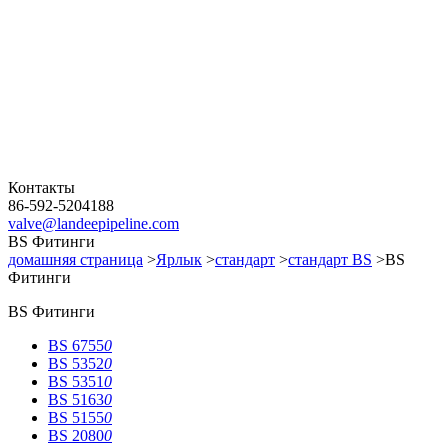
Контакты
86-592-5204188
valve@landeepipeline.com
BS Фитинги
домашняя страница
>
Ярлык
>
стандарт
>
стандарт BS
>BS
Фитинги
BS Фитинги
BS 6755
0
BS 5352
0
BS 5351
0
BS 5163
0
BS 5155
0
BS 2080
0