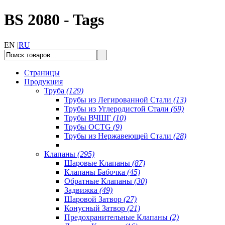
BS 2080 - Tags
EN |
RU
Страницы
Продукция
Труба
(129)
Трубы из Легированной Стали
(13)
Трубы из Углеродистой Стали
(69)
Трубы ВЧШГ
(10)
Трубы OCTG
(9)
Трубы из Нержавеющей Стали
(28)
Клапаны
(295)
Шаровые Клапаны
(87)
Клапаны Бабочка
(45)
Обратные Клапаны
(30)
Задвижка
(49)
Шаровой Затвор
(27)
Конусный Затвор
(21)
Предохранительные Клапаны
(2)