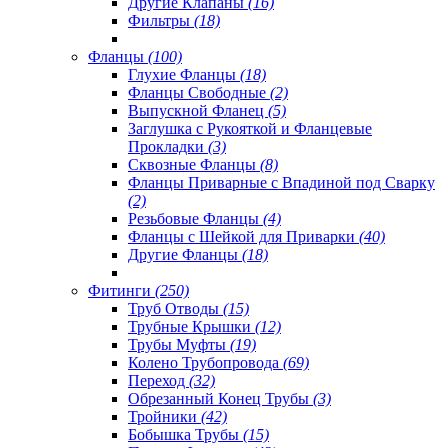
Другие Клапаны
(16)
Фильтры
(18)
Фланцы
(100)
Глухие Фланцы
(18)
Фланцы Свободные
(2)
Выпускной Фланец
(5)
Заглушка с Рукояткой и Фланцевые
Прокладки
(3)
Сквозные Фланцы
(8)
Фланцы Приварные с Впадиной под Сварку
(2)
Резьбовые Фланцы
(4)
Фланцы с Шейкой для Приварки
(40)
Другие Фланцы
(18)
Фитинги
(250)
Труб Отводы
(15)
Трубные Крышки
(12)
Трубы Муфты
(19)
Колено Трубопровода
(69)
Переход
(32)
Обрезанный Конец Трубы
(3)
Тройники
(42)
Бобышка Трубы
(15)