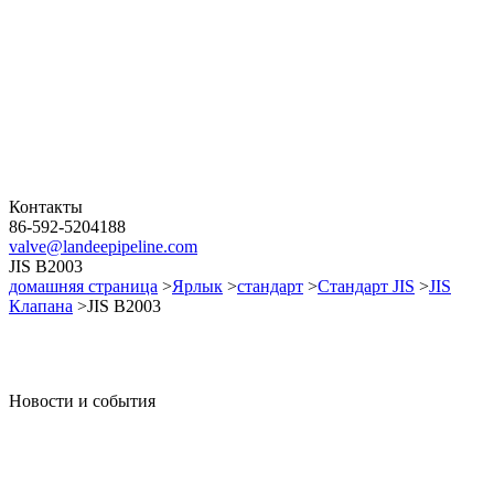
Контакты
86-592-5204188
valve@landeepipeline.com
JIS B2003
домашняя страница
>
Ярлык
>
стандарт
>
Стандарт JIS
>
JIS
Клапана
>JIS B2003
Новости и события