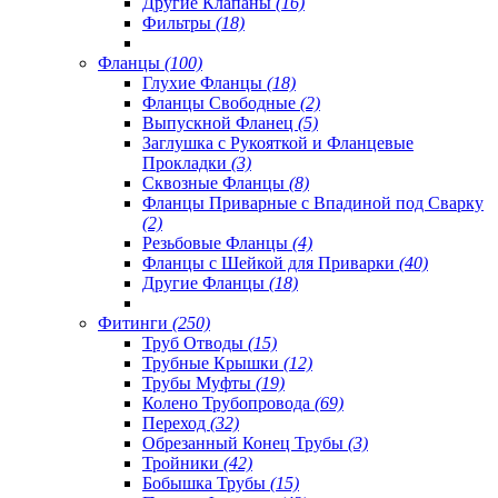
Другие Клапаны
(16)
Фильтры
(18)
Фланцы
(100)
Глухие Фланцы
(18)
Фланцы Свободные
(2)
Выпускной Фланец
(5)
Заглушка с Рукояткой и Фланцевые
Прокладки
(3)
Сквозные Фланцы
(8)
Фланцы Приварные с Впадиной под Сварку
(2)
Резьбовые Фланцы
(4)
Фланцы с Шейкой для Приварки
(40)
Другие Фланцы
(18)
Фитинги
(250)
Труб Отводы
(15)
Трубные Крышки
(12)
Трубы Муфты
(19)
Колено Трубопровода
(69)
Переход
(32)
Обрезанный Конец Трубы
(3)
Тройники
(42)
Бобышка Трубы
(15)