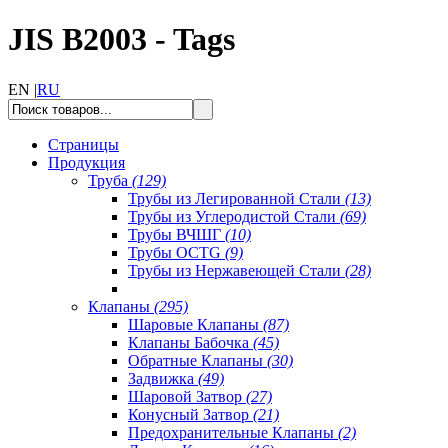
JIS B2003 - Tags
EN |
RU
Страницы
Продукция
Труба
(129)
Трубы из Легированной Стали
(13)
Трубы из Углеродистой Стали
(69)
Трубы ВЧШГ
(10)
Трубы OCTG
(9)
Трубы из Нержавеющей Стали
(28)
Клапаны
(295)
Шаровые Клапаны
(87)
Клапаны Бабочка
(45)
Обратные Клапаны
(30)
Задвижка
(49)
Шаровой Затвор
(27)
Конусный Затвор
(21)
Предохранительные Клапаны
(2)