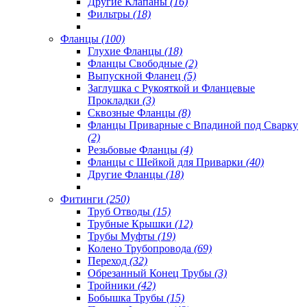
Другие Клапаны
(16)
Фильтры
(18)
Фланцы
(100)
Глухие Фланцы
(18)
Фланцы Свободные
(2)
Выпускной Фланец
(5)
Заглушка с Рукояткой и Фланцевые
Прокладки
(3)
Сквозные Фланцы
(8)
Фланцы Приварные с Впадиной под Сварку
(2)
Резьбовые Фланцы
(4)
Фланцы с Шейкой для Приварки
(40)
Другие Фланцы
(18)
Фитинги
(250)
Труб Отводы
(15)
Трубные Крышки
(12)
Трубы Муфты
(19)
Колено Трубопровода
(69)
Переход
(32)
Обрезанный Конец Трубы
(3)
Тройники
(42)
Бобышка Трубы
(15)