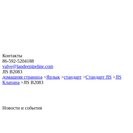
Контакты
86-592-5204188
valve@landeepipeline.com
JIS B2083
домашняя страница
>
Ярлык
>
стандарт
>
Стандарт JIS
>
JIS
Клапана
>JIS B2083
Новости и события