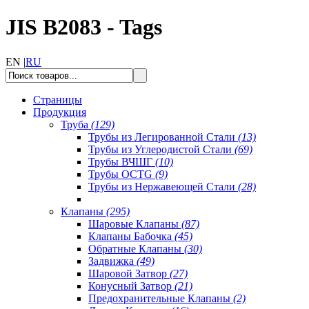
JIS B2083 - Tags
EN |
RU
Страницы
Продукция
Труба
(129)
Трубы из Легированной Стали
(13)
Трубы из Углеродистой Стали
(69)
Трубы ВЧШГ
(10)
Трубы OCTG
(9)
Трубы из Нержавеющей Стали
(28)
Клапаны
(295)
Шаровые Клапаны
(87)
Клапаны Бабочка
(45)
Обратные Клапаны
(30)
Задвижка
(49)
Шаровой Затвор
(27)
Конусный Затвор
(21)
Предохранительные Клапаны
(2)