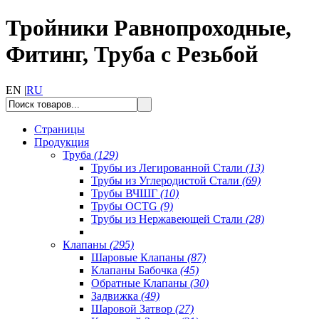
Тройники Равнопроходные,
Фитинг, Труба с Резьбой
EN |
RU
Страницы
Продукция
Труба
(129)
Трубы из Легированной Стали
(13)
Трубы из Углеродистой Стали
(69)
Трубы ВЧШГ
(10)
Трубы OCTG
(9)
Трубы из Нержавеющей Стали
(28)
Клапаны
(295)
Шаровые Клапаны
(87)
Клапаны Бабочка
(45)
Обратные Клапаны
(30)
Задвижка
(49)
Шаровой Затвор
(27)