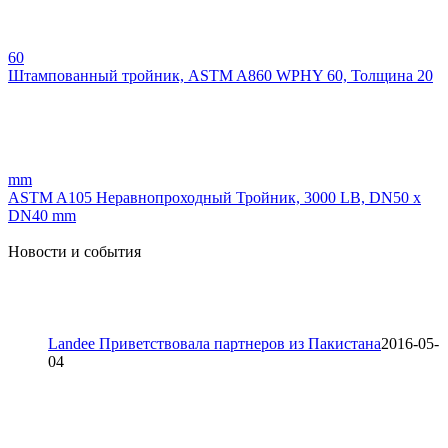
60
Штампованный тройник, ASTM A860 WPHY 60, Толщина 20
mm
ASTM A105 Неравнопроходный Тройник, 3000 LB, DN50 x
DN40 mm
Новости и события
Landee Приветствовала партнеров из Пакистана
2016-05-
04