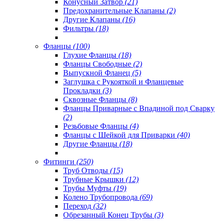
Конусный Затвор
(21)
Предохранительные Клапаны
(2)
Другие Клапаны
(16)
Фильтры
(18)
Фланцы
(100)
Глухие Фланцы
(18)
Фланцы Свободные
(2)
Выпускной Фланец
(5)
Заглушка с Рукояткой и Фланцевые
Прокладки
(3)
Сквозные Фланцы
(8)
Фланцы Приварные с Впадиной под Сварку
(2)
Резьбовые Фланцы
(4)
Фланцы с Шейкой для Приварки
(40)
Другие Фланцы
(18)
Фитинги
(250)
Труб Отводы
(15)
Трубные Крышки
(12)
Трубы Муфты
(19)
Колено Трубопровода
(69)
Переход
(32)
Обрезанный Конец Трубы
(3)