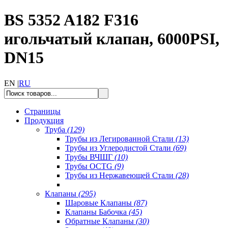
BS 5352 A182 F316
игольчатый клапан, 6000PSI,
DN15
EN |
RU
Страницы
Продукция
Труба
(129)
Трубы из Легированной Стали
(13)
Трубы из Углеродистой Стали
(69)
Трубы ВЧШГ
(10)
Трубы OCTG
(9)
Трубы из Нержавеющей Стали
(28)
Клапаны
(295)
Шаровые Клапаны
(87)
Клапаны Бабочка
(45)
Обратные Клапаны
(30)