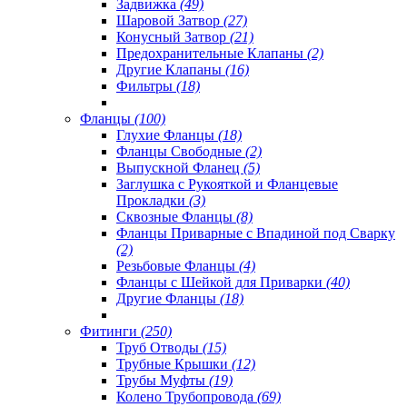
Задвижка
(49)
Шаровой Затвор
(27)
Конусный Затвор
(21)
Предохранительные Клапаны
(2)
Другие Клапаны
(16)
Фильтры
(18)
Фланцы
(100)
Глухие Фланцы
(18)
Фланцы Свободные
(2)
Выпускной Фланец
(5)
Заглушка с Рукояткой и Фланцевые
Прокладки
(3)
Сквозные Фланцы
(8)
Фланцы Приварные с Впадиной под Сварку
(2)
Резьбовые Фланцы
(4)
Фланцы с Шейкой для Приварки
(40)
Другие Фланцы
(18)
Фитинги
(250)
Труб Отводы
(15)
Трубные Крышки
(12)
Трубы Муфты
(19)
Колено Трубопровода
(69)