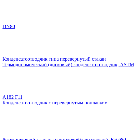
DN80
Конденсатоотводчик типа перевернутый стакан
Термодинамический (дисковый) конденсатоотводчик, ASTM
A182 F11
Конденсатоотводчик с перевернутым поплавком
Регулирующий клапан трехходовой/двухходовой, Fig 680,