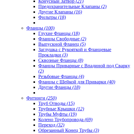
Конусный Затвор
(21)
Предохранительные Клапаны
(2)
Другие Клапаны
(16)
Фильтры
(18)
Фланцы
(100)
Глухие Фланцы
(18)
Фланцы Свободные
(2)
Выпускной Фланец
(5)
Заглушка с Рукояткой и Фланцевые
Прокладки
(3)
Сквозные Фланцы
(8)
Фланцы Приварные с Впадиной под Сварку
(2)
Резьбовые Фланцы
(4)
Фланцы с Шейкой для Приварки
(40)
Другие Фланцы
(18)
Фитинги
(250)
Труб Отводы
(15)
Трубные Крышки
(12)
Трубы Муфты
(19)
Колено Трубопровода
(69)
Переход
(32)
Обрезанный Конец Трубы
(3)