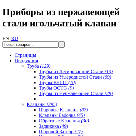
Приборы из нержавеющей
стали игольчатый клапан
EN |
RU
Страницы
Продукция
Труба
(129)
Трубы из Легированной Стали
(13)
Трубы из Углеродистой Стали
(69)
Трубы ВЧШГ
(10)
Трубы OCTG
(9)
Трубы из Нержавеющей Стали
(28)
Клапаны
(295)
Шаровые Клапаны
(87)
Клапаны Бабочка
(45)
Обратные Клапаны
(30)
Задвижка
(49)
Шаровой Затвор
(27)