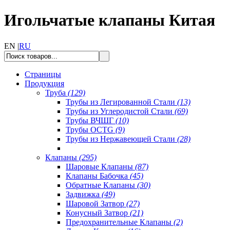
Игольчатые клапаны Китая
EN |
RU
Страницы
Продукция
Труба
(129)
Трубы из Легированной Стали
(13)
Трубы из Углеродистой Стали
(69)
Трубы ВЧШГ
(10)
Трубы OCTG
(9)
Трубы из Нержавеющей Стали
(28)
Клапаны
(295)
Шаровые Клапаны
(87)
Клапаны Бабочка
(45)
Обратные Клапаны
(30)
Задвижка
(49)
Шаровой Затвор
(27)
Конусный Затвор
(21)
Предохранительные Клапаны
(2)