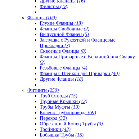
Другие Клапаны
(16)
Фильтры
(18)
Фланцы
(100)
Глухие Фланцы
(18)
Фланцы Свободные
(2)
Выпускной Фланец
(5)
Заглушка с Рукояткой и Фланцевые
Прокладки
(3)
Сквозные Фланцы
(8)
Фланцы Приварные с Впадиной под Сварку
(2)
Резьбовые Фланцы
(4)
Фланцы с Шейкой для Приварки
(40)
Другие Фланцы
(18)
Фитинги
(250)
Труб Отводы
(15)
Трубные Крышки
(12)
Трубы Муфты
(19)
Колено Трубопровода
(69)
Переход
(32)
Обрезанный Конец Трубы
(3)
Тройники
(42)
Бобышка Трубы
(15)