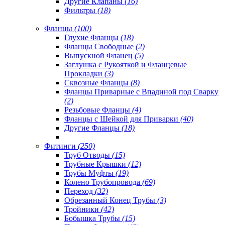
Другие Клапаны
(16)
Фильтры
(18)
Фланцы
(100)
Глухие Фланцы
(18)
Фланцы Свободные
(2)
Выпускной Фланец
(5)
Заглушка с Рукояткой и Фланцевые
Прокладки
(3)
Сквозные Фланцы
(8)
Фланцы Приварные с Впадиной под Сварку
(2)
Резьбовые Фланцы
(4)
Фланцы с Шейкой для Приварки
(40)
Другие Фланцы
(18)
Фитинги
(250)
Труб Отводы
(15)
Трубные Крышки
(12)
Трубы Муфты
(19)
Колено Трубопровода
(69)
Переход
(32)
Обрезанный Конец Трубы
(3)
Тройники
(42)
Бобышка Трубы
(15)