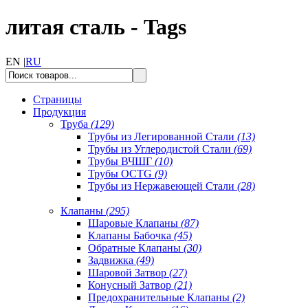
литая сталь - Tags
EN |
RU
Страницы
Продукция
Труба
(129)
Трубы из Легированной Стали
(13)
Трубы из Углеродистой Стали
(69)
Трубы ВЧШГ
(10)
Трубы OCTG
(9)
Трубы из Нержавеющей Стали
(28)
Клапаны
(295)
Шаровые Клапаны
(87)
Клапаны Бабочка
(45)
Обратные Клапаны
(30)
Задвижка
(49)
Шаровой Затвор
(27)
Конусный Затвор
(21)
Предохранительные Клапаны
(2)