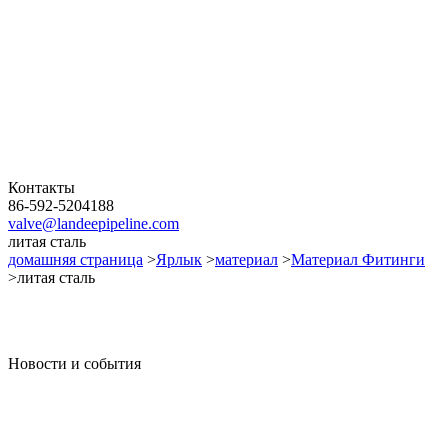
Контакты
86-592-5204188
valve@landeepipeline.com
литая сталь
домашняя страница
>
Ярлык
>
материал
>
Материал Фитинги
>литая сталь
Новости и события