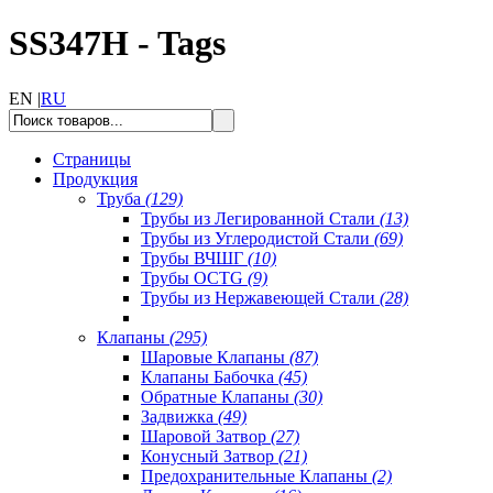
SS347H - Tags
EN |
RU
Страницы
Продукция
Труба
(129)
Трубы из Легированной Стали
(13)
Трубы из Углеродистой Стали
(69)
Трубы ВЧШГ
(10)
Трубы OCTG
(9)
Трубы из Нержавеющей Стали
(28)
Клапаны
(295)
Шаровые Клапаны
(87)
Клапаны Бабочка
(45)
Обратные Клапаны
(30)
Задвижка
(49)
Шаровой Затвор
(27)
Конусный Затвор
(21)
Предохранительные Клапаны
(2)