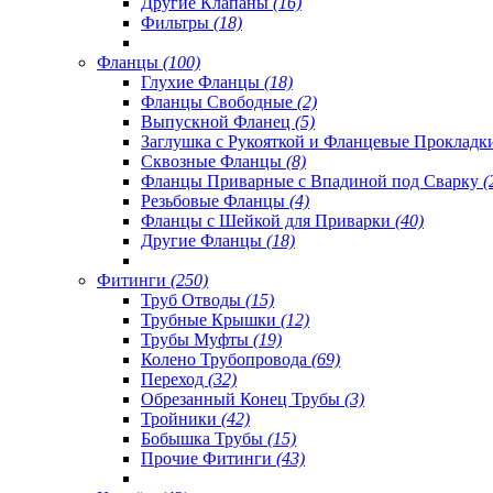
Другие Клапаны
(16)
Фильтры
(18)
Фланцы
(100)
Глухие Фланцы
(18)
Фланцы Свободные
(2)
Выпускной Фланец
(5)
Заглушка с Рукояткой и Фланцевые Проклад
Сквозные Фланцы
(8)
Фланцы Приварные с Впадиной под Сварку
(
Резьбовые Фланцы
(4)
Фланцы с Шейкой для Приварки
(40)
Другие Фланцы
(18)
Фитинги
(250)
Труб Отводы
(15)
Трубные Крышки
(12)
Трубы Муфты
(19)
Колено Трубопровода
(69)
Переход
(32)
Обрезанный Конец Трубы
(3)
Тройники
(42)
Бобышка Трубы
(15)
Прочие Фитинги
(43)