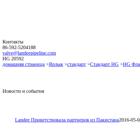
Контакты
86-592-5204188
valve@landeepipeline.com
HG 20592
домашняя страница
>
Ярлык
>
стандарт
>
Стандарт HG
>
HG Фла
Новости и события
Landee Приветствовала партнеров из Пакистана
2016-05-0