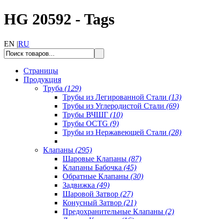
HG 20592 - Tags
EN |
RU
Страницы
Продукция
Труба
(129)
Трубы из Легированной Стали
(13)
Трубы из Углеродистой Стали
(69)
Трубы ВЧШГ
(10)
Трубы OCTG
(9)
Трубы из Нержавеющей Стали
(28)
Клапаны
(295)
Шаровые Клапаны
(87)
Клапаны Бабочка
(45)
Обратные Клапаны
(30)
Задвижка
(49)
Шаровой Затвор
(27)
Конусный Затвор
(21)
Предохранительные Клапаны
(2)