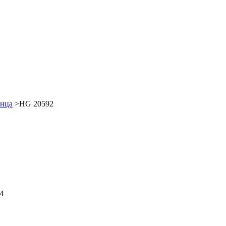
нца
>HG 20592
4