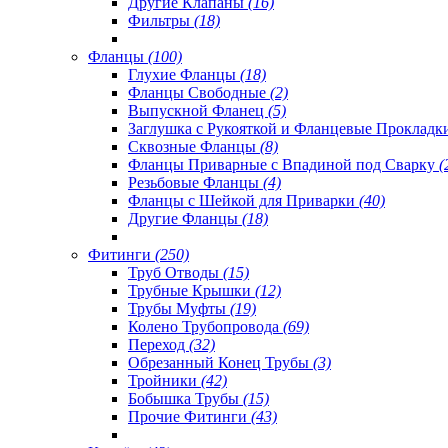
Другие Клапаны
(16)
Фильтры
(18)
Фланцы
(100)
Глухие Фланцы
(18)
Фланцы Свободные
(2)
Выпускной Фланец
(5)
Заглушка с Рукояткой и Фланцевые Проклад
Сквозные Фланцы
(8)
Фланцы Приварные с Впадиной под Сварку
(
Резьбовые Фланцы
(4)
Фланцы с Шейкой для Приварки
(40)
Другие Фланцы
(18)
Фитинги
(250)
Труб Отводы
(15)
Трубные Крышки
(12)
Трубы Муфты
(19)
Колено Трубопровода
(69)
Переход
(32)
Обрезанный Конец Трубы
(3)
Тройники
(42)
Бобышка Трубы
(15)
Прочие Фитинги
(43)