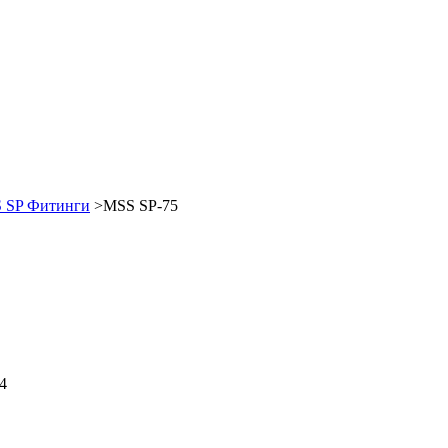
 SP Фитинги
>MSS SP-75
4