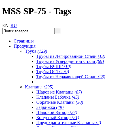
MSS SP-75 - Tags
EN |
RU
Страницы
Продукция
Труба
(129)
Трубы из Легированной Стали
(13)
Трубы из Углеродистой Стали
(69)
Трубы ВЧШГ
(10)
Трубы OCTG
(9)
Трубы из Нержавеющей Стали
(28)
Клапаны
(295)
Шаровые Клапаны
(87)
Клапаны Бабочка
(45)
Обратные Клапаны
(30)
Задвижка
(49)
Шаровой Затвор
(27)
Конусный Затвор
(21)
Предохранительные Клапаны
(2)