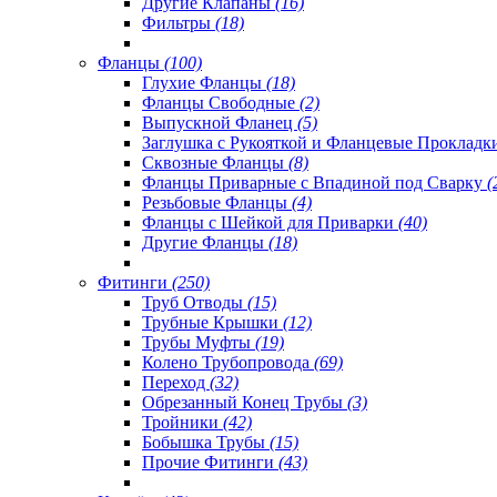
Другие Клапаны
(16)
Фильтры
(18)
Фланцы
(100)
Глухие Фланцы
(18)
Фланцы Свободные
(2)
Выпускной Фланец
(5)
Заглушка с Рукояткой и Фланцевые Проклад
Сквозные Фланцы
(8)
Фланцы Приварные с Впадиной под Сварку
(
Резьбовые Фланцы
(4)
Фланцы с Шейкой для Приварки
(40)
Другие Фланцы
(18)
Фитинги
(250)
Труб Отводы
(15)
Трубные Крышки
(12)
Трубы Муфты
(19)
Колено Трубопровода
(69)
Переход
(32)
Обрезанный Конец Трубы
(3)
Тройники
(42)
Бобышка Трубы
(15)
Прочие Фитинги
(43)